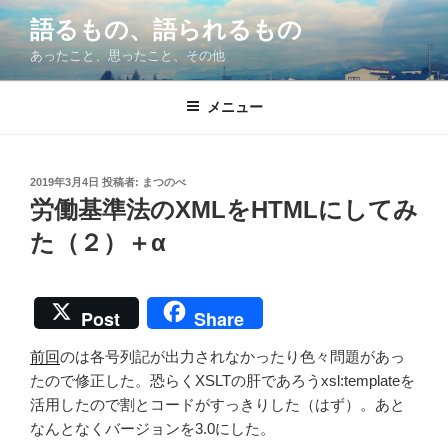
コ
語るもの、語られるもの
ン
あったこと、思ったこと、その他
テ
ン
ツ
メニュー
へ
ス
キ
投
2019年3月4日
投稿者:
まつのべ
稿
ッ
労働基準法のXMLをHTMLにしてみ
日:
プ
た（２）＋α
Post
Share
前回
のは各号列記が出力されなかったり色々問題があっ
たので修正した。恐らくXSLTの肝であろうxsl:templateを
活用したので割とコードがすっきりした（はず）。あと
なんとなくバージョンを3.0にした。