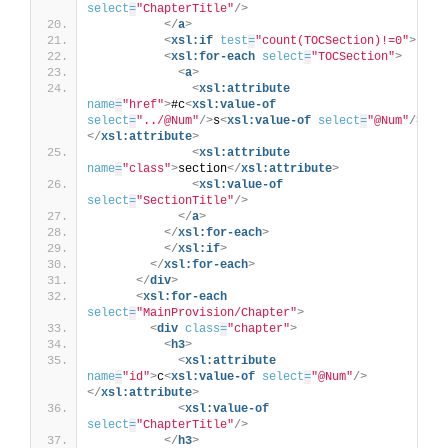
select
=
"ChapterTitle"
/>
</
a
>
<
xsl:if
test
=
"count(TOCSection)!=0"
>
<
xsl:for-each
select
=
"TOCSection"
>
<
a
>
<
xsl:attribute
name
=
"href"
>
#c
<
xsl:value-of
select
=
"../@Num"
/>
s
<
xsl:value-of
select
=
"@Num"
/>
</
xsl:attribute
>
<
xsl:attribute
name
=
"class"
>
section
</
xsl:attribute
>
<
xsl:value-of
select
=
"SectionTitle"
/>
</
a
>
</
xsl:for-each
>
</
xsl:if
>
</
xsl:for-each
>
</
div
>
<
xsl:for-each
select
=
"MainProvision/Chapter"
>
<
div
class
=
"chapter"
>
<
h3
>
<
xsl:attribute
name
=
"id"
>
c
<
xsl:value-of
select
=
"@Num"
/>
</
xsl:attribute
>
<
xsl:value-of
select
=
"ChapterTitle"
/>
</
h3
>