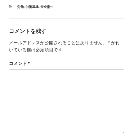
カ
労働
,
労働基準
,
安全衛生
テ
ゴ
リ
ー
コメントを残す
メールアドレスが公開されることはありません。
*
が付
いている欄は必須項目です
コメント
*