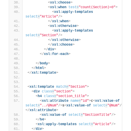
<
xsl:choose
>
<
xsl:when
test
=
"count(Section)=0"
>
<
xsl:apply-templates
select
=
"Article"
/>
</
xsl:when
>
<
xsl:otherwise
>
<
xsl:apply-templates
select
=
"Section"
/>
</
xsl:otherwise
>
</
xsl:choose
>
</
div
>
</
xsl:for-each
>
</
body
>
</
html
>
</
xsl:template
>
<
xsl:template
match
=
"Section"
>
<
div
class
=
"section"
>
<
h4
class
=
"section_title"
>
<
xsl:attribute
name
=
"id"
>
c
<
xsl:value-of
select
=
"../@Num"
/>
s
<
xsl:value-of
select
=
"@Num"
/>
</
xsl:attribute
>
<
xsl:value-of
select
=
"SectionTitle"
/>
</
h4
>
<
xsl:apply-templates
select
=
"Article"
/>
</
div
>