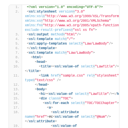
<?xml version="1.0" encoding="UTF-8"?>
<
xsl:stylesheet
version
=
"3.0"
xmlns:xsl
=
"http://www.w3.org/1999/XSL/Transform"
xmlns:xs
=
"http://www.w3.org/2001/XMLSchema"
xmlns:fn
=
"http://www.w3.org/2005/xpath-functions"
exclude-result-prefixes
=
"xsl xs fn"
>
<
xsl:output
method
=
"html"
/>
<
xsl:template
match
=
"/"
>
<
xsl:apply-templates
select
=
"Law/LawBody"
/>
</
xsl:template
>
<
xsl:template
match
=
"Law/LawBody"
>
<
html
>
<
head
>
<
title
>
<
xsl:value-of
select
=
"LawTitle"
/>
</
title
>
<
link
href
=
"sample.css"
rel
=
"stylesheet"
type
=
"text/css"
/>
</
head
>
<
body
>
<
h1
>
<
xsl:value-of
select
=
"LawTitle"
/>
</
h1
>
<
div
class
=
"TOC"
>
<
xsl:for-each
select
=
"TOC/TOCChapter"
>
<
a
>
<
xsl:attribute
name
=
"href"
>
#c
<
xsl:value-of
select
=
"@Num"
/>
</
xsl:attribute
>
<
xsl:value-of