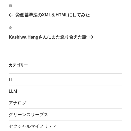
投
過
前
稿
去
労働基準法のXMLをHTMLにしてみた
ナ
の
ビ
投
次
次
稿
ゲ
の
Kashiwa Hangさんにまた巡り合えた話
投
ー
稿
シ
ョ
カテゴリー
ン
IT
LLM
アナログ
グリーンスリーブス
セクシャルマイノリティ