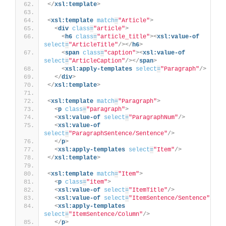
</
xsl:template
>
<
xsl:template
match
=
"Article"
>
<
div
class
=
"article"
>
<
h6
class
=
"article_title"
>
<
xsl:value-of
select
=
"ArticleTitle"
/>
</
h6
>
<
span
class
=
"caption"
>
<
xsl:value-of
select
=
"ArticleCaption"
/>
</
span
>
<
xsl:apply-templates
select
=
"Paragraph"
/>
</
div
>
</
xsl:template
>
<
xsl:template
match
=
"Paragraph"
>
<
p
class
=
"paragraph"
>
<
xsl:value-of
select
=
"ParagraphNum"
/>
<
xsl:value-of
select
=
"ParagraphSentence/Sentence"
/>
</
p
>
<
xsl:apply-templates
select
=
"Item"
/>
</
xsl:template
>
<
xsl:template
match
=
"Item"
>
<
p
class
=
"item"
>
<
xsl:value-of
select
=
"ItemTitle"
/>
<
xsl:value-of
select
=
"ItemSentence/Sentence"
/>
<
xsl:apply-templates
select
=
"ItemSentence/Column"
/>
</
p
>