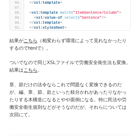
</
xsl:template
>
<
xsl:template
match
=
"ItemSentence/Column"
>
<
xsl:value-of
select
=
"Sentence"
/>
</
xsl:template
>
</
xsl:stylesheet
>
結果が
こちら
（相変わらず環境によって見れなかったり
するのでhtmlで）。
ついでなので同じXSLファイルで労働安全衛生法も変換。
結果は
こちら
。
章、節だけの法令ならこれで問題なく変換できるのだ
が、編、章、節、款といった枝分かれがあったりなかっ
たりする木構造になるとやや面倒になる。特に民法や労
働安全衛生規則などがそうなのだが、それらについては
次回にて。