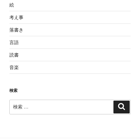
絵
考え事
落書き
言語
読書
音楽
検索
検
検
索
索: