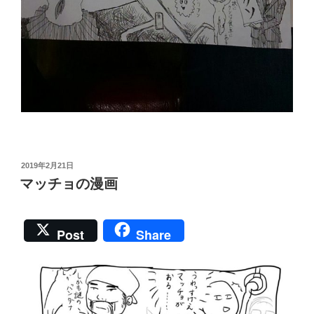
投
2019年2月21日
稿
マッチョの漫画
日:
Post
Share