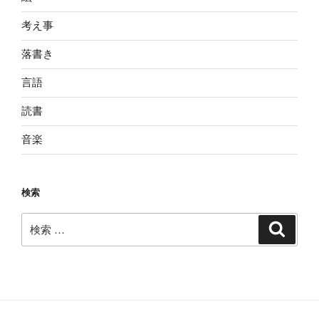
考え事
落書き
言語
読書
音楽
検索
検
検
索
索: