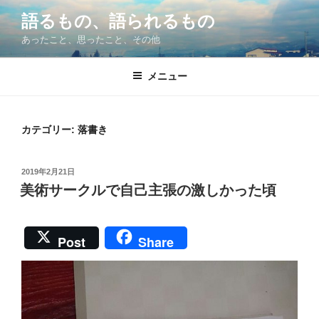
コ
語るもの、語られるもの
ン
あったこと、思ったこと、その他
テ
ン
ツ
メニュー
へ
ス
キ
カテゴリー:
落書き
ッ
プ
投
2019年2月21日
稿
美術サークルで自己主張の激しかった頃
日:
Post
Share