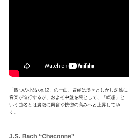
「四つの小品 op.12」の一曲。冒頭は淡々としかし深遠に
音楽が進行するが、およそ中盤を境として、「瞑想」と
いう曲名とは裏腹に興奮や恍惚の高みへと上昇してゆ
く。
J.S. Bach “Chaconne”