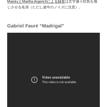
MaiskyとMartha Argerichによる録音
は文字通り狂気を感
じさせる名演（ただし途中のノイズに注意）。
Gabriel Fauré “Madrigal”