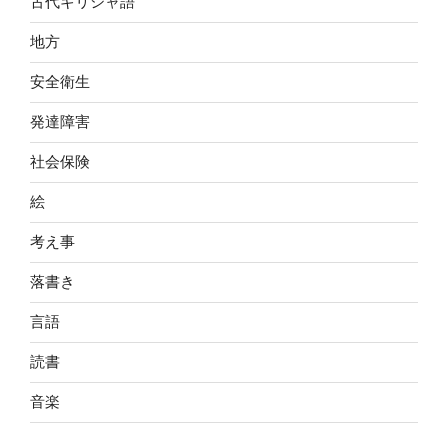
古代ギリシャ語
地方
安全衛生
発達障害
社会保険
絵
考え事
落書き
言語
読書
音楽