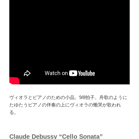
ヴィオラとピアノのための小品。9/8拍子。舟歌のように
たゆたうピアノの伴奏の上にヴィオラの慟哭が歌われ
る。
Claude Debussy “Cello Sonata”