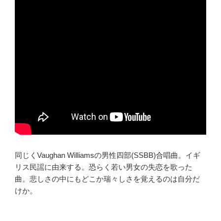
同じくVaughan Williamsの男性四部(SSBB)合唱曲。イギ
リス民謡に由来する。恐らく若い男女の失恋を歌った
曲。悲しさの中にもどこか瑞々しさを覚えるのは自分だ
けか。