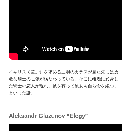
イギリス民謡。餌を求める三羽のカラスが見た先には勇
敢な騎士の亡骸が横たわっている。そこに雌鹿に変身し
た騎士の恋人が現れ、彼を葬って彼女も自ら命を絶つ、
といった話。
Aleksandr Glazunov “Elegy”