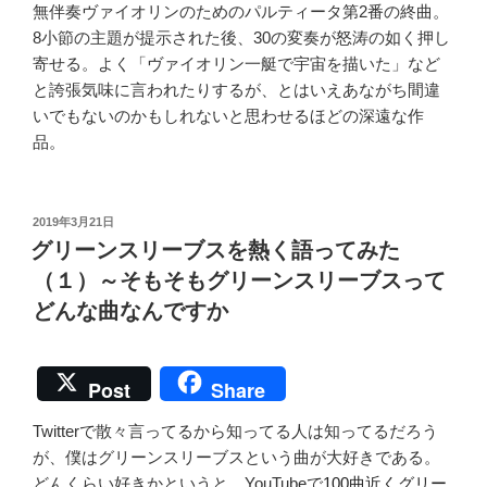
無伴奏ヴァイオリンのためのパルティータ第2番の終曲。
8小節の主題が提示された後、30の変奏が怒涛の如く押し
寄せる。よく「ヴァイオリン一艇で宇宙を描いた」など
と誇張気味に言われたりするが、とはいえあながち間違
いでもないのかもしれないと思わせるほどの深遠な作
品。
投
2019年3月21日
稿
グリーンスリーブスを熱く語ってみた
日:
（１）～そもそもグリーンスリーブスって
どんな曲なんですか
Post
Share
Twitterで散々言ってるから知ってる人は知ってるだろう
が、僕はグリーンスリーブスという曲が大好きである。
どんくらい好きかというと、YouTubeで
100曲近くグリー