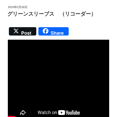
リ
ん
投
2019年2月26日
ー
稿
に
グリーンスリーブス （リコーダー）
ブ
日:
ま
ス
た
っ
巡
Post
Share
て
り
ど
合
ん
え
な
た
曲
話”
な
の
ん
で
す
か”
の