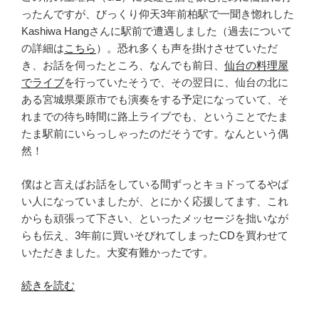
を
ったんですが、びっくり仰天3年前柏駅で一聞き惚れした
熱
Kashiwa Hangさんに駅前で遭遇しました（過去について
く
の詳細は
こちら
）。恐れ多くも声を掛けさせていただ
語
き、お話を伺ったところ、なんでも前日、
仙台の料理屋
っ
でライブ
を行っていたそうで、その翌日に、仙台の北に
て
ある宮城県栗原市でも演奏をする予定になっていて、そ
み
れまでの待ち時間に路上ライブでも、ということでたま
た
たま駅前にいらっしゃったのだそうです。なんという偶
（１）
然！
～
そ
僕はと言えばお話をしている間ずっとキョドってるやば
も
い人になっていましたが、とにかく応援してます、これ
そ
からも頑張って下さい、といったメッセージを拙いなが
も
らも伝え、3年前に買いそびれてしまったCDを買わせて
グ
いただきました。大変有難かったです。
リ
ー
“Kashiwa
続きを読む
ン
Hang
ス
さ