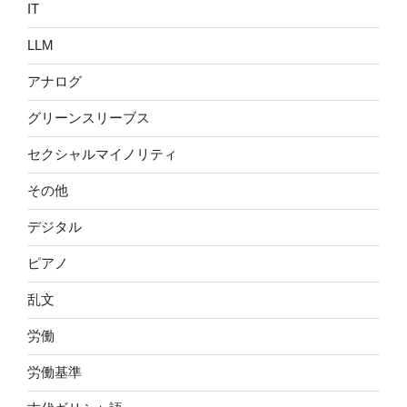
ー
IT
シ
LLM
ョ
アナログ
ン
グリーンスリーブス
セクシャルマイノリティ
その他
デジタル
ピアノ
乱文
労働
労働基準