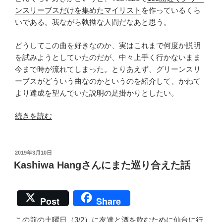
ンスリーブスだけを集めたマイリスト
を作っているくら
いである。我ながら執拗な人間だなあと思う。
どうしてこの曲を好きなのか、実はこれまで何度か説明
を試みようとしていたのだが、中々上手く行かないまま
今まで時が流れてしまった。とりあえず、グリーンスリ
ーブスがどういう曲なのかというのを紹介して、かねて
より達成を望んでいた説明の足掛かりとしたい。
“グ
続きを読む
リ
ー
ン
投
2019年3月10日
稿
ス
Kashiwa Hangさんにまた巡り合えた話
日:
リ
ー
ブ
Post
Share
ス
この前の土曜日（3/2）に友達と酒を飲むために仙台に行