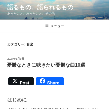
コ
語るもの、語られるもの
ン
あったこと、思ったこと、その他
テ
ン
ツ
メニュー
へ
ス
キ
カテゴリー:
音楽
ッ
プ
投
2024年1月9日
稿
憂鬱なときに聴きたい憂鬱な曲10選
日:
Post
Share
はじめに