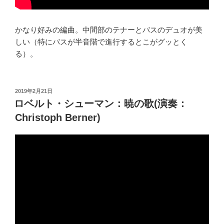
かなり好みの編曲。中間部のテナーとバスのデュオが美
しい（特にバスが半音階で進行するとこがグッとく
る）。
投
2019年2月21日
稿
ロベルト・シューマン：暁の歌(演奏：
日:
Christoph Berner)