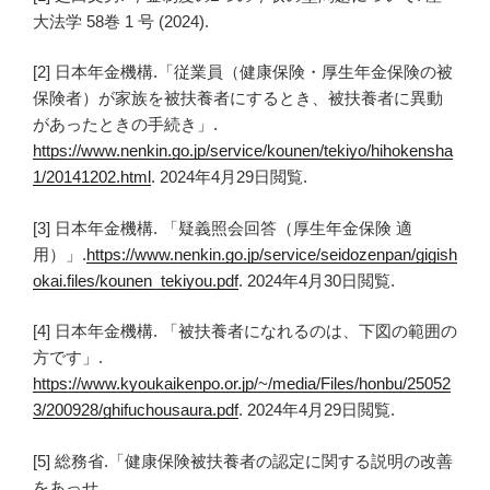
大法学 58巻 1 号 (2024).
[2] 日本年金機構.「従業員（健康保険・厚生年金保険の被
保険者）が家族を被扶養者にするとき、被扶養者に異動
があったときの手続き」.
https://www.nenkin.go.jp/service/kounen/tekiyo/hihokensha
1/20141202.html
. 2024年4月29日閲覧.
[3] 日本年金機構. 「疑義照会回答（厚生年金保険 適
用）」.
https://www.nenkin.go.jp/service/seidozenpan/gigish
okai.files/kounen_tekiyou.pdf
. 2024年4月30日閲覧.
[4] 日本年金機構. 「被扶養者になれるのは、下図の範囲の
方です」.
https://www.kyoukaikenpo.or.jp/~/media/Files/honbu/25052
3/200928/ghifuchousaura.pdf
. 2024年4月29日閲覧.
[5] 総務省.「健康保険被扶養者の認定に関する説明の改善
をあっせ