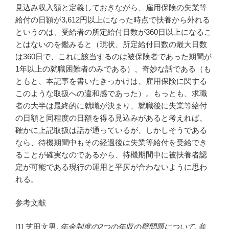
見込み収入額と定義しておきながら、雇用保険の失業等
給付の日額が3,612円以上になった時点で扶養から外れる
というのは、受給者の所定給付日数が360日以上になるこ
とはないのを鑑みると（現状、所定給付日数の最大日数
は360日で、これに該当するのは被保険者であった期間が
1年以上の就職困難者のみである）、奇妙な話である（も
ともと、本記事を書いたきっかけは、雇用保険に関する
このような取扱への違和感であった）。もっとも、求職
者の大半は最終的に就職が決まり、就職後に失業等給付
の日額と同程度の日額を得る見込みがあると考えれば、
確かに上記取扱は話が通っているが、しかしそうである
なら、待機期間中もその経過後は失業等給付を受給でき
ることが確実なのであるから、待機期間中に被扶養者認
定が可能である現行の運用と平仄が合わないように思わ
れる。
参考文献
[1] 芝田文男.
年金制度の2つの年収の壁問題について
. 産