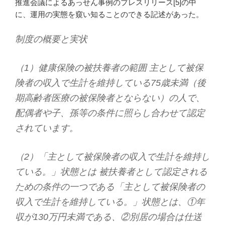
推進会議によるあっせん事例のプレスリリース[5]の中
に、運用の実態を窺い知ることのできる記述があった。
制度の概要と実状
（1）健康保険の被扶養者の範囲 主として被保
険者の収入で生計を維持している75歳未満（後
期高齢者医療の被保険者とならない）の人で、
配偶者や子、孫等の条件に照らし合わせて認定
されています。
（2）「主として被保険者の収入で生計を維持し
ている。」状態とは 被扶養者として認定される
ための条件の一つである「主として被保険者の
収入で生計を維持している。」状態とは、①年
収が130万円未満である、②別居の場合は仕送