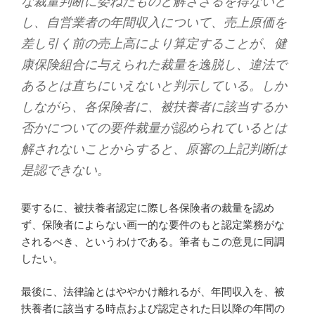
な裁量判断に委ねたものと解さざるを得ないと
し、自営業者の年間収入について、売上原価を
差し引く前の売上高により算定することが、健
康保険組合に与えられた裁量を逸脱し、違法で
あるとは直ちにいえないと判示している。しか
しながら、各保険者に、被扶養者に該当するか
否かについての要件裁量が認められているとは
解されないことからすると、原審の上記判断は
是認できない。
要するに、被扶養者認定に際し各保険者の裁量を認め
ず、保険者によらない画一的な要件のもと認定業務がな
されるべき、というわけである。筆者もこの意見に同調
したい。
最後に、法律論とはややかけ離れるが、年間収入を、被
扶養者に該当する時点および認定された日以降の年間の