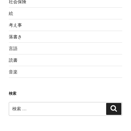
社会保険
絵
考え事
落書き
言語
読書
音楽
検索
検
検
索
索: