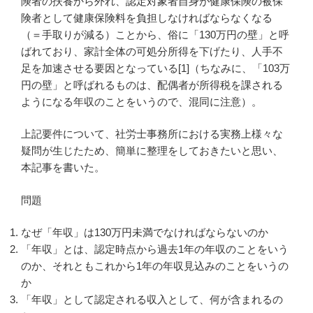
険者の扶養から外れ、認定対象者自身が健康保険の被保
険者として健康保険料を負担しなければならなくなる
（＝手取りが減る）ことから、俗に「130万円の壁」と呼
ばれており、家計全体の可処分所得を下げたり、人手不
足を加速させる要因となっている[1]（ちなみに、「103万
円の壁」と呼ばれるものは、配偶者が所得税を課される
ようになる年収のことをいうので、混同に注意）。
上記要件について、社労士事務所における実務上様々な
疑問が生じたため、簡単に整理をしておきたいと思い、
本記事を書いた。
問題
なぜ「年収」は130万円未満でなければならないのか
「年収」とは、認定時点から過去1年の年収のことをいう
のか、それともこれから1年の年収見込みのことをいうの
か
「年収」として認定される収入として、何が含まれるの