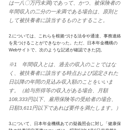
は一八〇万円未満)であって、かつ、被保険者の
年間収入の二分の一未満である場合は、原則と
して被扶養者に該当するものとすること。
2.については、これらを根拠づける法令や通達、事務連絡
を見つけることができなかった。ただ、日本年金機構の
Webサイトで、次のような記述が確認できた[2]。
※1 年間収入とは、過去の収入のことではな
く、被扶養者に該当する時点および認定された
日以降の年間の見込み収入額のことをいいま
す。（給与所得等の収入がある場合、月額
108,333円以下、雇用保険等の受給者の場合、
日額3,611円以下であれば要件を満たします。）
3.について、日本年金機構あての疑義照会に対し「健康保