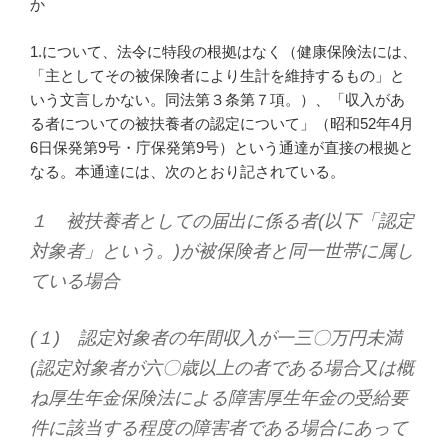
か
1.について、法令に特段の根拠はなく（健康保険法には、
「主としてその被保険者により生計を維持するもの」と
いう文言しかない。同法第３条第７項。）、「収入があ
る者についての被扶養者の認定について」（昭和52年4月
6日保発第9号・庁保発第9号）という通達が直接の根拠と
なる。本通達には、次のとおり記されている。
１ 被扶養者としての届出に係る者(以下「認定
対象者」という。)が被保険者と同一世帯に属し
ている場合
(１) 認定対象者の年間収入が一三〇万円未満
(認定対象者が六〇歳以上の者である場合又は概
ね厚生年金保険法による障害厚生年金の受給要
件に該当する程度の障害者である場合にあって