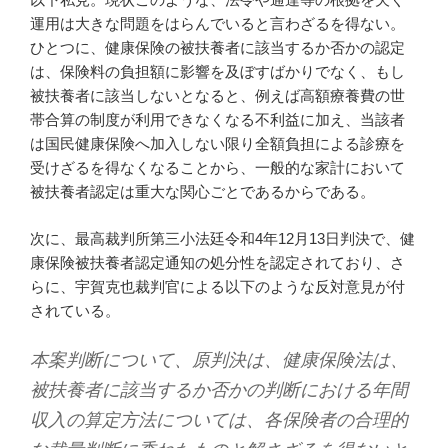
運用は大きな問題をはらんでいると言わざるを得ない。
ひとつに、健康保険の被扶養者に該当するか否かの認定
は、保険料の負担額に影響を及ぼすばかりでなく、もし
被扶養者に該当しないとなると、例えば高額療養費の世
帯合算の制度が利用できなくなる不利益に加え、当該者
は国民健康保険へ加入しない限り全額負担による診療を
受けざるを得なくなることから、一般的な家計において
被扶養者認定は重大な関心ごとであるからである。
次に、最高裁判所第三小法廷令和4年12月13日判決で、健
康保険被扶養者認定通知の処分性を認定されており、さ
らに、宇賀克也裁判官による以下のような反対意見が付
されている。
本案判断について、原判決は、健康保険法は、
被扶養者に該当するか否かの判断における年間
収入の算定方法については、各保険者の合理的