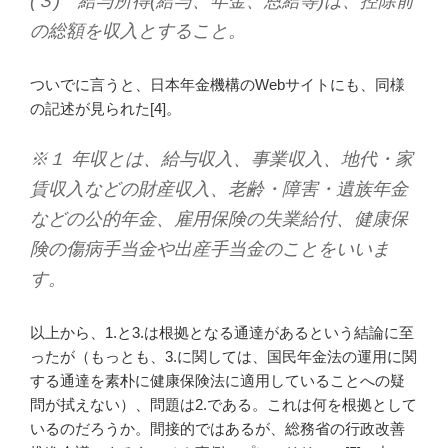
(３) 給与所得(給与、年金、恩給等)は、控除前
の総額を収入とすること。
ついでに言うと、日本年金機構のWebサイトにも、同様
の記述が見られた[4]。
※１ 年収とは、給与収入、事業収入、地代・家
賃収入などの財産収入、老齢・障害・遺族年金
などの公的年金、雇用保険の失業給付、健康保
険の傷病手当金や出産手当金のことをいいま
す。
以上から、1.と3.は根拠となる通達があるという結論に至
ったが（もっとも、3.に関しては、国民年金法の運用に関
する通達を素朴に健康保険法に適用していることへの疑
問が拭えない）、問題は2.である。これは何を根拠として
いるのだろうか。間接的ではあるが、総務省の行政改善