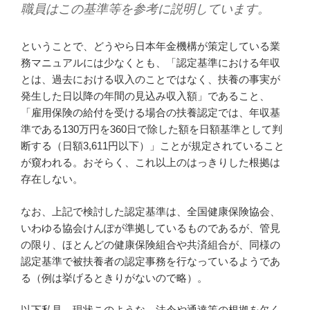
職員はこの基準等を参考に説明しています。
ということで、どうやら日本年金機構が策定している業
務マニュアルには少なくとも、「認定基準における年収
とは、過去における収入のことではなく、扶養の事実が
発生した日以降の年間の見込み収入額」であること、
「雇用保険の給付を受ける場合の扶養認定では、年収基
準である130万円を360日で除した額を日額基準として判
断する（日額3,611円以下）」ことが規定されていること
が窺われる。おそらく、これ以上のはっきりした根拠は
存在しない。
なお、上記で検討した認定基準は、全国健康保険協会、
いわゆる協会けんぽが準拠しているものであるが、管見
の限り、ほとんどの健康保険組合や共済組合が、同様の
認定基準で被扶養者の認定事務を行なっているようであ
る（例は挙げるときりがないので略）。
以下私見。現状このような、法令や通達等の根拠を欠く