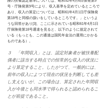
険の扶養認定基準については、昭和52年4月6日保発第9
号・庁険発第9号により、収入基準を定めているところで
あり、収入の算定については、昭和61年4月1日庁保険発
第18号と同様の扱いをしているところです。」というよ
うな回答があり[3]、ここに示されている昭和61年4月1日
庁保険発第18号通達を見ると、以下のように規定されて
いる（もっとも、この通達は国民年金法の運用にかかる
ものである）。
３ 「年間収入」とは、認定対象者が被扶養配
偶者に該当する時点での恒常的な収入の状況に
より算定すること。したがつて、一般的には、
前年の収入によつて現在の状況を判断しても差
し支えないが、この場合は、算定された年間収
入が今後とも同水準で得られると認められるこ
とが前提であること。