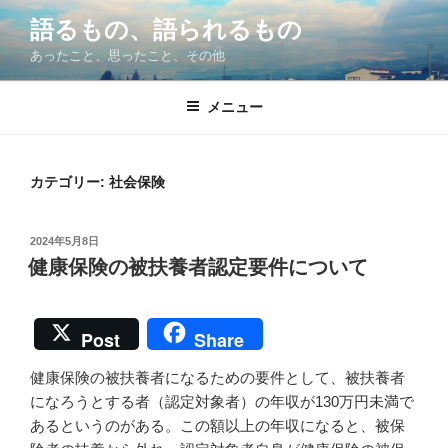
コ
語るもの、語られるもの
ン
あったこと、思ったこと、その他
テ
ン
ツ
メニュー
へ
ス
キ
カテゴリー:
社会保険
ッ
プ
投
2024年5月8日
稿
健康保険の被扶養者認定要件について
日:
Post
Share
健康保険の被扶養者になるための要件として、被扶養者
になろうとする者（認定対象者）の年収が130万円未満で
あるというのがある。この額以上の年収になると、被保