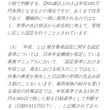
り額で判断する、③60歳以上の人は年収180万
円未満となるなどの場合ですが、あくまで目安
であり、機械的に一律に適用されるのではな
く、世帯の生計状況から総合的に考えて、実情
に応じた認定を行うこととされています。
（3）「年収」とは 被扶養者認定に関する認定
基準については、日本年金機構が策定している
業務マニュアルにおいて、「認定基準における
年収とは、過去における収入のことではなく、
扶養の事実が発生した日以降の年間の見込み収
入額のことをいいます。雇用保険の給付を受け
る場合の扶養認定では、年収基準である130万
円を360日で除した額を日額基準として判断す
る（日額3,611円以下）。」と記載されており、