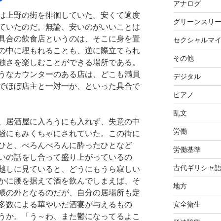
アナログ
は上野の街を徘徊していた。安くて適度
グリーンスリ
ていたのだ。無論、安いのがいいことは
具合の飲食店というのは、そこに身を置
セクシャルマ
の中に埋もれることも、逆に際立てられ
その他
独さを楽しむことができる場所である。
うなカウンターのある店は、どこも満員
デジタル
でほぼ店主と一対一か、といった具合で
ピアノ
乱文
、居酒屋に入ろうにも入れず、失意の中
労働
騒にもみくちゃにされていた。この街に
ひと、べろんべろんに酔ったひとなど
労働基準
いの話をし合って盛り上がっているの
古代ギリシャ
越しに見ていると、どうにもうら寂しい
かに腰を据えて酒を飲んでしまえば、そ
地方
帳の外となるのだが、自分の居場所も定
安全衛生
多数による華やいだ酒宴が与えるもの
うか。「う～わ、また鬱になってるよこ