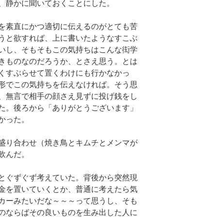
、静かに聞いておくことにした。
を素直にかつ適切に伝えるのがとても苦
うと欲すれば、上に書いたようなすこぶ
いし、そもそもこの気持ちはこんな衒学
きものなのだろうか、とさえ思う。とは
くすぶらせて置くわけにも行かなかっ
形でこの気持ちを伝えなければ。そう思
、無言で相手の顔さえ見ずに投げ銭をし
た。後ろから「ありがとうございます」
かった。
盛り合わせ（焼き鳥とキムチとメンマが
飲んだ。
とぐずぐず考えていた。背後から突然現
金を置いていくとか、普通に考えたら気
カーみたいだな～～～って思うし、そも
のならばその良いものを生み出した人に