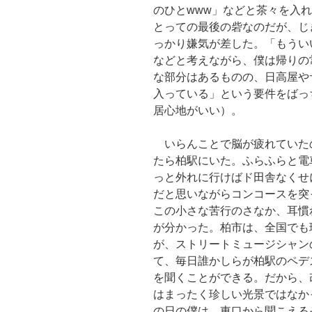
のひとwww」などと茶々を入
とっての最後の砦なのだが、じ
っかり嫌気が差した。「もうい
などと考えながら、僕は帰りの
な部分はあるものの、日高屋や
入っている」という要件をばっ
居心地がいい）。
いらんことで脳が疲れていた
たら柏駅にいた。ふらふらと電
っと外れに行けばド田舎なくせ
だと思いながらコンコースを突
この小さな苦行のさなか、耳慣
が分かった。柏市は、全国でも
が、ストリートミュージシャン
て、毎日誰かしらが柏駅のペデ
を聞くことができる。だから、
はまったく珍しい光景ではなか
の日の僕は、東口から聞こえる