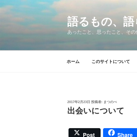
コ
ン
テ
語るもの、語
ン
あったこと、思ったこと、その
ツ
へ
ス
キ
ホーム
このサイトについて
ッ
プ
投
2017年2月23日
投稿者:
まつのべ
稿
出会いについて
日:
Post
Share