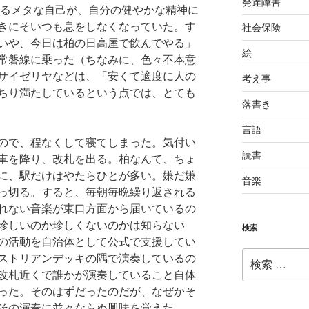
発達障害
れるメタな自己が、自分の健やかな精神に
きにそいつも息をしなくなっていた。す
社会保険
いや、今日は柏の日高屋で飲んでやる」
絵
常磐線に乗った（ちなみに、色々不本意
サイゼリヤなどは、「安くて適度に人の
考え事
ちり満たしているという点では、とても
落書き
言語
ので、程なくして寝てしまった。気付い
読書
車を降り、改札を出る。柏なんて、ちょ
に、駅だけはやたらひとが多い。嫌だ嫌
音楽
っ切る。すると、毎朝毎晩繰り返される
れない音楽が東口方面から届いているの
珍しいのか珍しくないのかは知らない
検索
の活動を自治体として公式で支援してい
検
ストリアンデッキの隅で演奏しているの
索:
改札近くで誰かが演奏していること自体
った。そのはずだったのだが、なぜかそ
その演奏に並々ならぬ興味を覚えた。