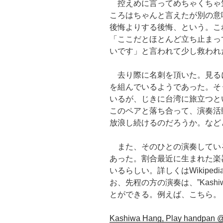
控えめに言ってめちゃくちゃ
ころはちゃんと言えたが別の意
後悔よりする後悔、という。こ
「ここだとほとんど立ち止まっ
いです」と言われて少し救われ
去り際に名刺を頂いた。見る
を組んでいるようであった。そ
いるが、じきに台湾に旅立つと
このペアと落ち合って、演奏活
放浪し続けるのだろうか。など
また、そのひとの演奏してい
あった。割合最近に生まれた楽
いるらしい。詳しくはWikiped
お、先程の方の演奏は、”Kashi
とができる。例えば、こちら。
Kashiwa Hang, Play handpan 