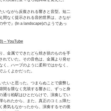
たいながら反復される響きと音型。短二
え間なく提示される音的世界は、さなが
(In a landscape)のようであっ
48) – YouTube
り、金属でできたどら焼き状のものを手
されていた。その音色は、金属より発せ
なく、ハープのように柔和ではかなく、
でふくよかだった。
いたいと思った。つまらぬことで疲弊し
隙間を隈なく充填する響きに、ずっと身
の通り柏駅はひとだらけで、演奏してい
憚られたから、また、真正のコミュ障た
く勇気もなかったから、演奏するその後