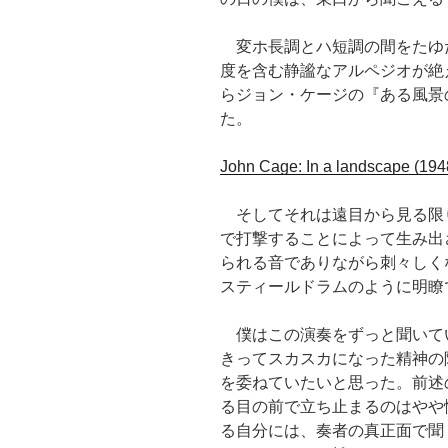
変ホ長調とハ短調の間をたゆ
度を含む静謐なアルペジオが絶
らジョン・ケージの『ある風景の中で』
た。
John Cage: In a landscape (19
そしてそれは遠目から見る限
で打撃することによって生み出
られる音でありながら刺々しく
スティールドラムのように明瞭
僕はこの演奏をずっと聞いて
きってスカスカになった精神の
を委ねていたいと思った。前述
る目の前で立ち止まるのはやや
る自分には、奏者の真正面で聞