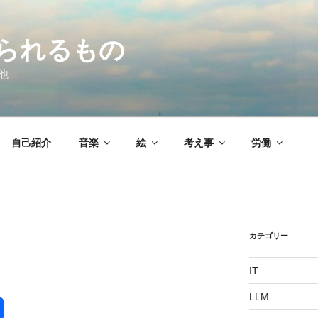
られるもの
他
自己紹介
音楽
絵
考え事
労働
カテゴリー
IT
LLM