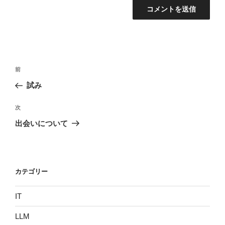
投
過
前
稿
去
試み
ナ
の
ビ
投
次
次
稿
ゲ
の
出会いについて
投
ー
稿
シ
ョ
カテゴリー
ン
IT
LLM