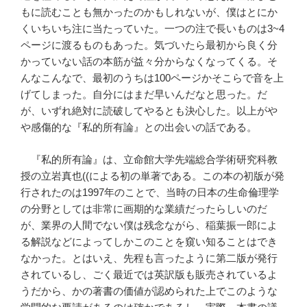
もに読むことも無かったのかもしれないが、僕はとにか
くいちいち注に当たっていた。一つの注で長いものは3~4
ページに渡るものもあった。気づいたら最初から良く分
かっていない話の本筋が益々分からなくなってくる。そ
んなこんなで、最初のうちは100ページかそこらで音を上
げてしまった。自分にはまだ早いんだなと思った。だ
が、いずれ絶対に読破してやるとも決心した。以上がや
や感傷的な『私的所有論』との出会いの話である。
『私的所有論』は、立命館大学先端総合学術研究科教
授の立岩真也((による初の単著である。この本の初版が発
行されたのは1997年のことで、当時の日本の生命倫理学
の分野としては非常に画期的な業績だったらしいのだ
が、業界の人間でない僕は残念ながら、稲葉振一郎によ
る解説などによってしかこのことを窺い知ることはでき
なかった。とはいえ、先程も言ったように第二版が発行
されているし、ごく最近では英訳版も販売されているよ
うだから、かの著書の価値が認められた上でこのような