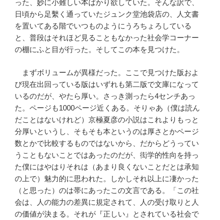
った、妙に小難しい本ばかり欲していた。そんな訳で、
日頃から足繫く通っていたジュンク堂池袋店の、人文書
を置いてある階でいつものようにうろちょろしている
と、普段はそれほど見ることもなかった社会学コーナー
の棚にふと目が行った。そしてこの本を見つけた。
まずボリュームが異様だった。ここで見つけた版およ
び現在出回っている版はいずれも第二版で文庫になって
いるのだが、やたら厚い。さっき測ったら4センチあっ
た。ページも1000ページ近くある。そりゃあ（僕は読ん
だことはないけれど）京極夏彦の小説はこれよりもっと
分厚いというし、そもそも本というのは厚さとかページ
数とかで比較するものではないから、だからどうってい
うこともないことではあったのだが、衒学的性向を持っ
た僕にはやはりそれは（あまり良くないことだとは承知
の上で）魅力的に思われた。しかしそれ以上に凄かった
（と思った）のは帯にあったこの文言である。「この社
会は、人の能力の差異に規定されて、人の受け取りと人
の価値が決まる。それが『正しい』とされている社会で