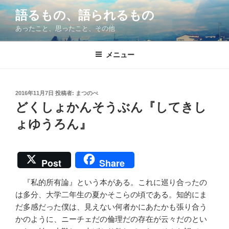
コ
語るもの、語られるもの
ン
あったこと、思ったこと、その他
テ
ン
ツ
メニュー
へ
ス
キ
投
2016年11月7日
投稿者:
まつのべ
稿
ッ
どくしょかんそうぶん『してきし
日:
プ
ょゆうろん』
Post
Share
『私的所有論』という本がある。これに巡り合ったの
は多分、大学二年生の夏かそこらの頃である。知的にま
だ多感だった僕は、見えない何者かにあたかも張り合う
かのように、ニーチェだの倫理だの存在が云々だのとい