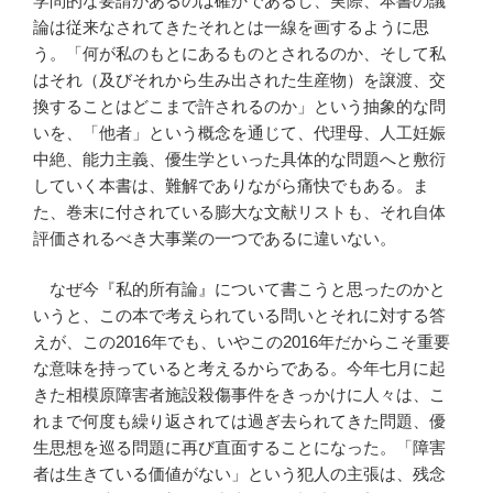
学問的な要請があるのは確かであるし、実際、本書の議
論は従来なされてきたそれとは一線を画するように思
う。「何が私のもとにあるものとされるのか、そして私
はそれ（及びそれから生み出された生産物）を譲渡、交
換することはどこまで許されるのか」という抽象的な問
いを、「他者」という概念を通じて、代理母、人工妊娠
中絶、能力主義、優生学といった具体的な問題へと敷衍
していく本書は、難解でありながら痛快でもある。ま
た、巻末に付されている膨大な文献リストも、それ自体
評価されるべき大事業の一つであるに違いない。
なぜ今『私的所有論』について書こうと思ったのかと
いうと、この本で考えられている問いとそれに対する答
えが、この2016年でも、いやこの2016年だからこそ重要
な意味を持っていると考えるからである。今年七月に起
きた相模原障害者施設殺傷事件をきっかけに人々は、こ
れまで何度も繰り返されては過ぎ去られてきた問題、優
生思想を巡る問題に再び直面することになった。「障害
者は生きている価値がない」という犯人の主張は、残念