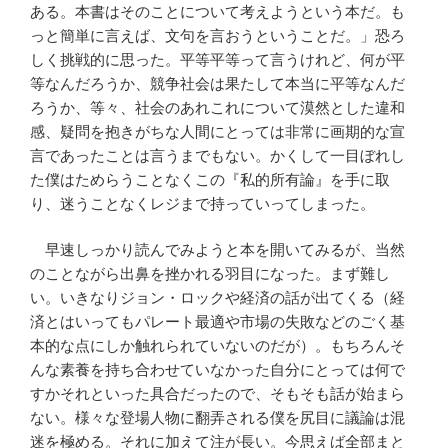
ある。本書はそのことについて考えようという本だ。も
っと簡単に言えば、文句を言おうということだ。」恐ろ
しく挑戦的に思った。平等平等って言うけれど、何が平
等なんだろうか、競争社会は果たして本当に平等なんだ
ろうか、等々、社会のあれこれについて漠然とした違和
感、疑問を抱きがちな人間にとっては非常に画期的な宣
言であったことは言うまでもない。かくして一目ぼれし
た僕はためらうことなくこの『私的所有論』を手に取
り、迷うことなくレジまで持っていってしまった。
早速しっかり読んでみようと本を開いてみるが、当然
のことながら出鼻を挫かれる羽目になった。まず難し
い。いきなりジョン・ロックや経済の話が出てくる（経
済とはいってもパレート最適や市場の失敗などのごく基
本的な点にしか触れられていないのだが）。もちろんそ
んな素養を持ち合わせていなかった自分にとっては何で
すかそれといった具合だったので、そもそも話が始まら
ない。様々な登場人物に翻弄される僕を尻目に議論は混
迷を極める。それに加えて注が長い。今思えば全部まと