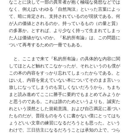
なことに決して一部の異常者が抱く極端な発想などでは
なく、例えばいわゆる「自然淘汰」といった言葉によっ
て、暗に肯定され、支持されているのが現状である。何
が人の価値とされるのか。持っているもの（の量と質）
の多寡か。とすれば、より少なく持って生まれてしまっ
た人は価値がないのか。『私的所有論』は、この問題に
ついて再考するための一冊でもある。
と、ここまで来て『私的所有論』の具体的な内容に関
してほとんど触れてこなかったが、それというのも僕が
この本の内容をすっかり忘れてしまったからである。と
はいえ、内容を覚えていない本についてそのまま言いっ
放しになってしまうのも宜しくないだろうから、ちまち
まと読み進めてここに勝手に要約でもまとめてみようか
と思うのである。これは誰のためというよりも、誠実た
れという漠然とした規範意識、および自己満足に基づい
たものだが、普段ものをろくに書かない僕にとってはち
ょうどいい文章の練習になるだろうとも思った。という
わけで、三日坊主になるだろうことは承知の上で、つら