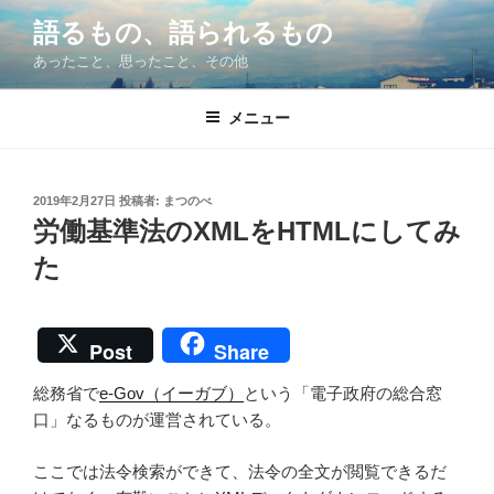
コ
語るもの、語られるもの
ン
あったこと、思ったこと、その他
テ
ン
ツ
メニュー
へ
ス
キ
投
2019年2月27日
投稿者:
まつのべ
稿
ッ
労働基準法のXMLをHTMLにしてみ
日:
プ
た
Post
Share
総務省で
e-Gov（イーガブ）
という「電子政府の総合窓
口」なるものが運営されている。
ここでは法令検索ができて、法令の全文が閲覧できるだ