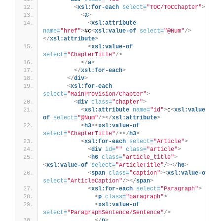
<
xsl:for-each
select
=
"TOC/TOCChapter"
>
<
a
>
<
xsl:attribute
name
=
"href"
>
#c
<
xsl:value-of
select
=
"@Num"
/>
</
xsl:attribute
>
<
xsl:value-of
select
=
"ChapterTitle"
/>
</
a
>
</
xsl:for-each
>
</
div
>
<
xsl:for-each
select
=
"MainProvision/Chapter"
>
<
div
class
=
"chapter"
>
<
xsl:attribute
name
=
"id"
>
c
<
xsl:value-
of
select
=
"@Num"
/>
</
xsl:attribute
>
<
h3
>
<
xsl:value-of
select
=
"ChapterTitle"
/>
</
h3
>
<
xsl:for-each
select
=
"Article"
>
<
div
id
=
""
class
=
"article"
>
<
h6
class
=
"article_title"
>
<
xsl:value-of
select
=
"ArticleTitle"
/>
</
h6
>
<
span
class
=
"caption"
>
<
xsl:value-of
select
=
"ArticleCaption"
/>
</
span
>
<
xsl:for-each
select
=
"Paragraph"
>
<
p
class
=
"paragraph"
>
<
xsl:value-of
select
=
"ParagraphSentence/Sentence"
/>
</
p
>