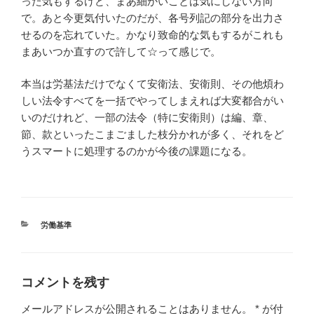
った気もするけど、まあ細かいことは気にしない方向
で。あと今更気付いたのだが、各号列記の部分を出力さ
せるのを忘れていた。かなり致命的な気もするがこれも
まあいつか直すので許して☆って感じで。
本当は労基法だけでなくて安衛法、安衛則、その他煩わ
しい法令すべてを一括でやってしまえれば大変都合がい
いのだけれど、一部の法令（特に安衛則）は編、章、
節、款といったこまごました枝分かれが多く、それをど
うスマートに処理するのかが今後の課題になる。
カ
労働基準
テ
ゴ
リ
ー
コメントを残す
メールアドレスが公開されることはありません。
*
が付