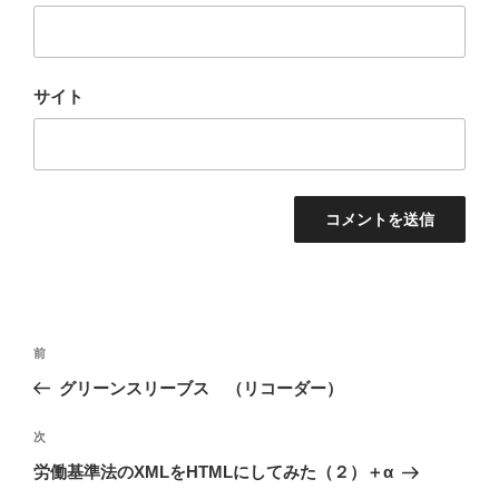
サイト
投
過
前
稿
去
グリーンスリーブス （リコーダー）
ナ
の
ビ
投
次
次
稿
ゲ
の
労働基準法のXMLをHTMLにしてみた（２）＋α
投
ー