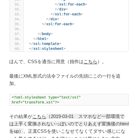
</
xsl:for-each
>
</
div
>
</
xsl:for-each
>
</
div
>
</
xsl:for-each
>
</
body
>
</
html
>
</
xsl:template
>
</
xsl:stylesheet
>
ほんで、CSSを適当に用意（拙作は
こちら
）。
最後にXML形式の法令ファイルの先頭にこの一行を追
加。
<?xml-stylesheet type="text/xsl" 
href="transform.xsl"?>
その結果が
こちら
（2019-03-01 スマホなど一部環境で
は上手く変換されないっぽいのでとりあえず変換後のhtml
をup）
。正直CSSを使いこなせてなくてダサい感じにな