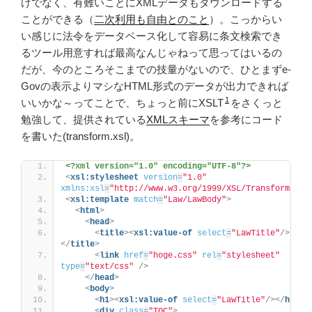
けでなく、有難いことにXMLデータもダウンロードする
ことができる（
二次利用も自由とのこと
）。こっからい
い感じに法令をデータベース化して容易に条文検索でき
るツール用意すれば最高なんじゃねって思ってはいるの
だが、今のところそこまでの技量がないので、ひとまずe-
Govの表示よりマシなHTML形式のデータが出力できれば
1
いいかな～ってことで、ちょっと前にXSLT
をさくっと
勉強して、提供されている
XMLスキーマ
を参考にコード
を書いた(transform.xsl)。
<?xml version="1.0" encoding="UTF-8"?>
<
xsl:stylesheet
version
=
"1.0"
xmlns:xsl
=
"http://www.w3.org/1999/XSL/Transform"
>
<
xsl:template
match
=
"Law/LawBody"
>
<
html
>
<
head
>
<
title
>
<
xsl:value-of
select
=
"LawTitle"
/>
</
title
>
<
link
href
=
"hoge.css"
rel
=
"stylesheet"
type
=
"text/css"
/>
</
head
>
<
body
>
<
h1
>
<
xsl:value-of
select
=
"LawTitle"
/>
</
h1
>
<
div
class
=
"TOC"
>