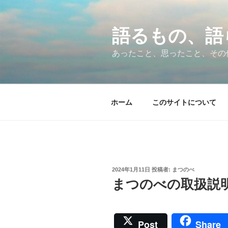
コ
ン
テ
語るもの、語
ン
あったこと、思ったこと、その
ツ
へ
ス
キ
ホーム
このサイトについて
ッ
プ
投
2024年1月11日
投稿者:
まつのべ
稿
まつのべの取扱説
日:
Post
Share