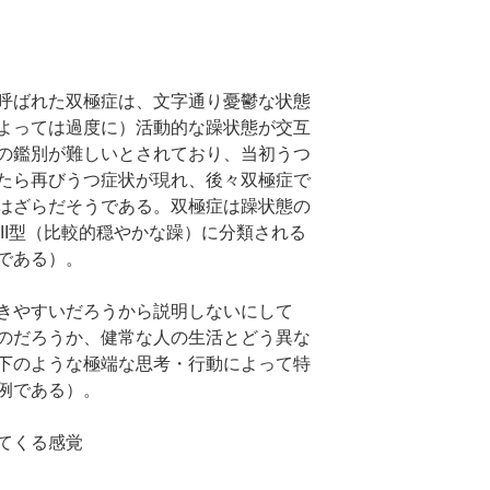
呼ばれた双極症は、文字通り憂鬱な状態
よっては過度に）活動的な躁状態が交互
の鑑別が難しいとされており、当初うつ
たら再びうつ症状が現れ、後々双極症で
はざらだそうである。双極症は躁状態の
II型（比較的穏やかな躁）に分類される
である）。
きやすいだろうから説明しないにして
のだろうか、健常な人の生活とどう異な
下のような極端な思考・行動によって特
例である）。
てくる感覚