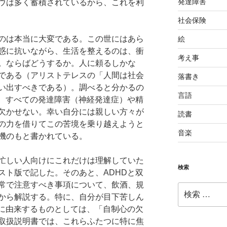
発達障害
ウは多く蓄積されているから、これを利
社会保険
のは本当に大変である。この世にはあら
絵
惑に抗いながら、生活を整えるのは、衝
考え事
。ならばどうするか。人に頼るしかな
である（アリストテレスの「人間は社会
落書き
い出すべきである）。調べると分かるの
言語
ず、すべての発達障害（神経発達症）や精
欠かせない。幸い自分には親しい方々が
読書
の力を借りてこの苦境を乗り越えようと
音楽
機のもと書かれている。
忙しい人向けにこれだけは理解していた
検索
スト版で記した。そのあと、ADHDと双
常で注意すべき事項について、飲酒、規
検
から解説する。特に、自分が目下苦しん
索:
症に由来するものとしては、「自制心の欠
取扱説明書では、これらふたつに特に焦