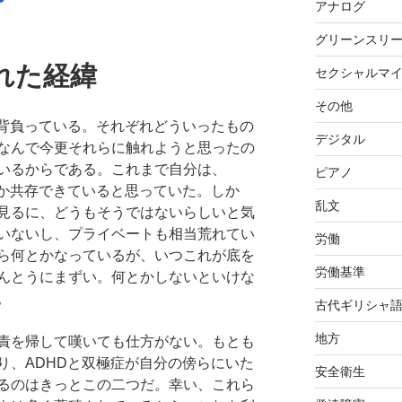
アナログ
グリーンスリ
れた経緯
セクシャルマ
その他
を背負っている。それぞれどういったもの
デジタル
なんで今更それらに触れようと思ったの
いるからである。これまで自分は、
ピアノ
とか共存できていると思っていた。しか
乱文
見るに、どうもそうではないらしいと気
いないし、プライベートも相当荒れてい
労働
ら何とかなっているが、いつこれが底を
労働基準
んとうにまずい。何とかしないといけな
。
古代ギリシャ
地方
責を帰して嘆いても仕方がない。もとも
り、ADHDと双極症が自分の傍らにいた
安全衛生
るのはきっとこの二つだ。幸い、これら