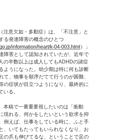
D（注意欠如・多動症）は、「不注意」と
する発達障害の概念のひとつ
go.jp/information/heart/k-04-003.html
）」
達障害として認知されていたが、近年で
人の半数以上は成人してもADHDの諸症
るようになった。幼少期は特に何も診断
れて、物事を順序だてて行うのが困難、
等の症状が目立つようになり、最終的に
ている。
が、本稿で一番重要視したいのは「衝動
に現れる、何かをしたいという欲求を抑
。例えば、仕事をしている時に、ふと手
と、いてもたってもいられなくなり、お
足の爪も伸びてるな、ということで足の