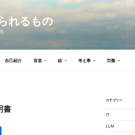
られるもの
他
自己紹介
音楽
絵
考え事
労働
カテゴリー
明書
IT
LLM