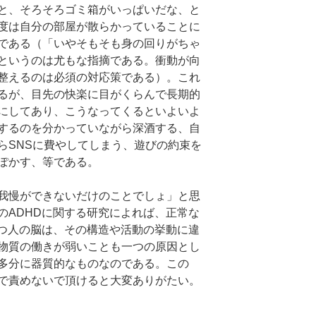
と、そろそろゴミ箱がいっぱいだな、と
度は自分の部屋が散らかっていることに
である（「いやそもそも身の回りがちゃ
というのは尤もな指摘である。衝動が向
整えるのは必須の対応策である）。これ
るが、目先の快楽に目がくらんで長期的
にしてあり、こうなってくるといよいよ
するのを分かっていながら深酒する、自
らSNSに費やしてしまう、遊びの約束を
ぽかす、等である。
我慢ができないだけのことでしょ」と思
のADHDに関する研究によれば、正常な
持つ人の脳は、その構造や活動の挙動に違
物質の働きが弱いことも一つの原因とし
多分に器質的なものなのである。この
で責めないで頂けると大変ありがたい。