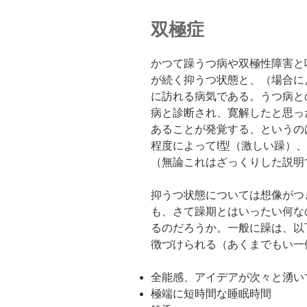
双極症
かつて躁うつ病や双極性障害と
が続く抑うつ状態と、（場合に
に訪れる病気である。うつ病と
病と診断され、寛解したと思っ
あることが発覚する、というの
程度によってI型（激しい躁）、
（無論これはざっくりした説明
抑うつ状態については想像がつ
も、さて躁期とはいったい何な
るのだろうか。一般に躁は、以
徴づけられる（あくまでもい一
全能感、アイデアが次々と湧い
極端に短時間な睡眠時間